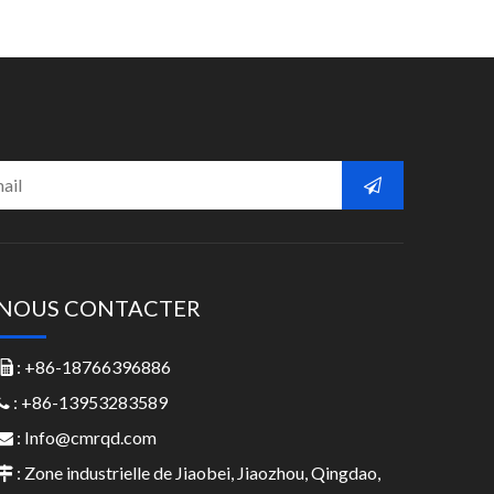
NOUS CONTACTER
: +86-18766396886

: +86-13953283589

:
Info@cmrqd.com

: Zone industrielle de Jiaobei, Jiaozhou, Qingdao,
