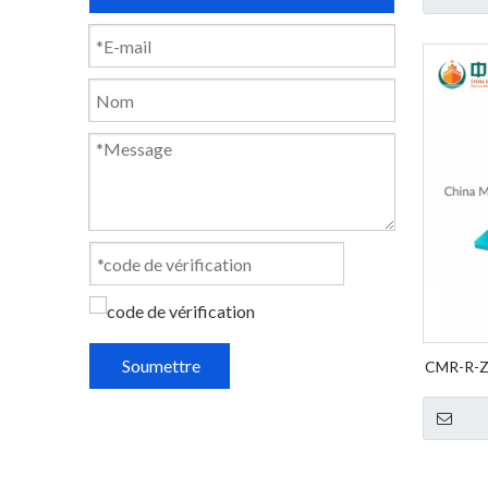
Soumettre
CMR-R-ZB
Fender W