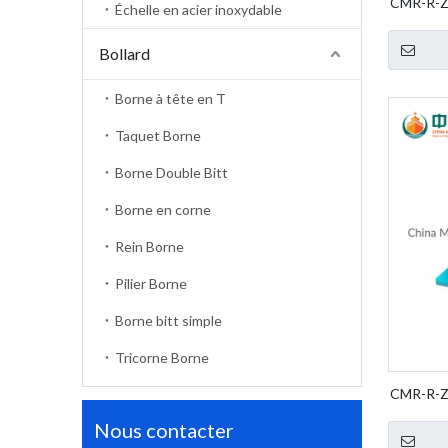
CMR-R-ZA
Échelle en acier inoxydable
Fender W
Bollard
Borne à tête en T
Taquet Borne
Borne Double Bitt
Borne en corne
Rein Borne
Pilier Borne
Borne bitt simple
Tricorne Borne
CMR-R-ZA
Fender W
Nous contacter