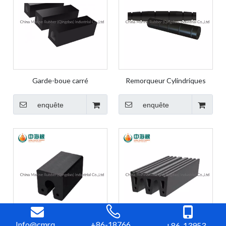
Garde-boue carré
Remorqueur Cylindriques
enquête
enquête
Info@cmrq...
+86-18766...
+86-13953...