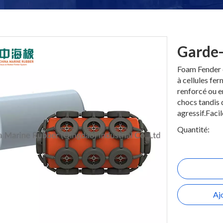
Garde
Foam Fender 
à cellules fe
renforcé ou 
chocs tandis 
agressif.Facile
Quantité:
Aj