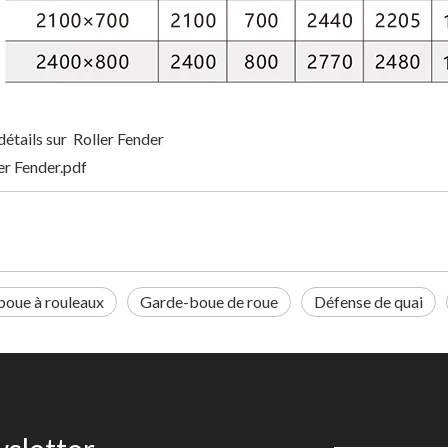
détails sur Roller Fender
er Fender.pdf
oue à rouleaux
Garde-boue de roue
Défense de quai