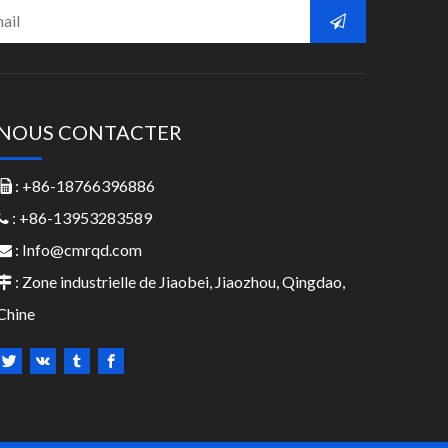
NOUS CONTACTER
: +86-18766396886

: +86-13953283589

:
Info@cmrqd.com

: Zone industrielle de Jiaobei, Jiaozhou, Qingdao,

Chine