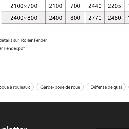
détails sur Roller Fender
er Fender.pdf
oue à rouleaux
Garde-boue de roue
Défense de quai