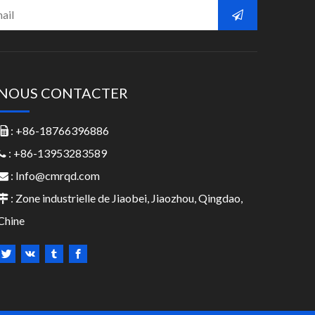
NOUS CONTACTER
: +86-18766396886

: +86-13953283589

:
Info@cmrqd.com

: Zone industrielle de Jiaobei, Jiaozhou, Qingdao,

Chine