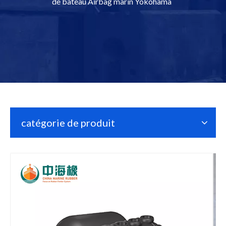
de bateau Airbag marin Yokohama
catégorie de produit