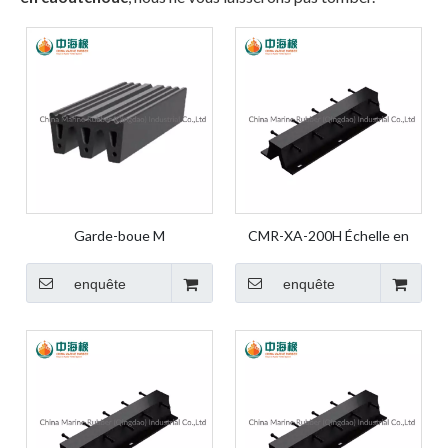
Garde-boue M
CMR-XA-200H Échelle en
caoutchouc de produits en
caoutchouc pour garde-boue
enquête
enquête
en caoutchouc marin