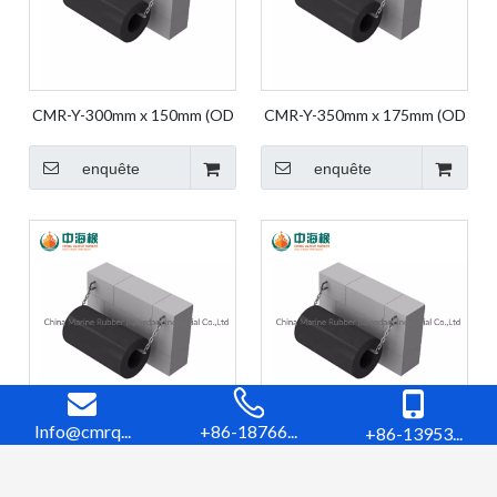
CMR-Y-300mm x 150mm (OD
CMR-Y-350mm x 175mm (OD
X ID) Dock Fender Fender
X ID) Dock Fender Fender
Rubber Bumper Marine
Rubber Bumper Marine
enquête
enquête
Fender Cylindrique
Fender Cylindrique
Caoutchouc
Caoutchouc
Info@cmrq...
+86-18766...
+86-13953...
CMR-Y-400mm x 200mm (OD
CMR-Y-500mm x 250mm (OD
X ID) Dock Fender Fender
X ID) Dock Fender Fender