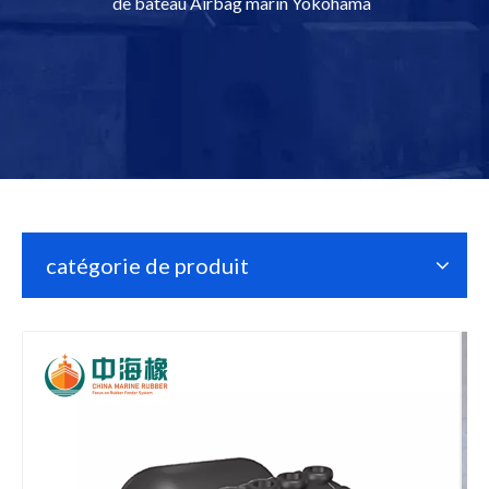
de bateau Airbag marin Yokohama
catégorie de produit