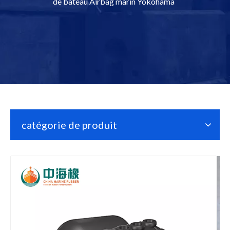
de bateau Airbag marin Yokohama
catégorie de produit