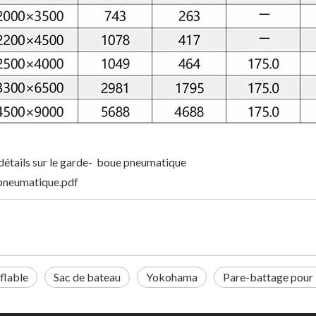
 détails sur le garde- boue pneumatique
 pneumatique.pdf
flable
Sac de bateau
Yokohama
Pare-battage pour