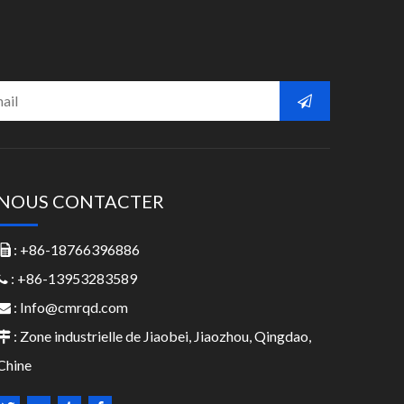
NOUS CONTACTER
: +86-18766396886

: +86-13953283589

:
Info@cmrqd.com

: Zone industrielle de Jiaobei, Jiaozhou, Qingdao,

Chine