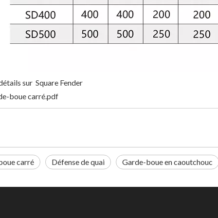
détails sur Square Fender
e-boue carré.pdf
boue carré
Défense de quai
Garde-boue en caoutchouc