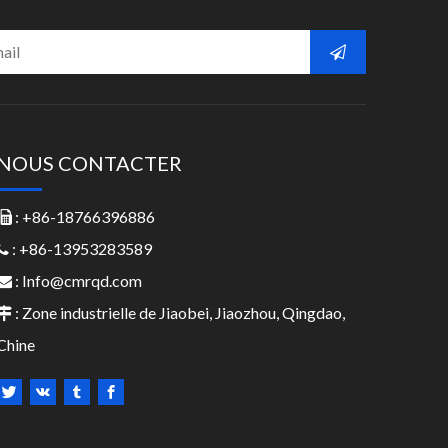
NOUS CONTACTER
: +86-18766396886

: +86-13953283589

:
Info@cmrqd.com

: Zone industrielle de Jiaobei, Jiaozhou, Qingdao,

Chine