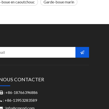
-boue en caoutchouc
Garde-boue marin
NOUS CONTACTER
: +86-18766396886

: +86-13953283589

:
Info@cmrqd.com
