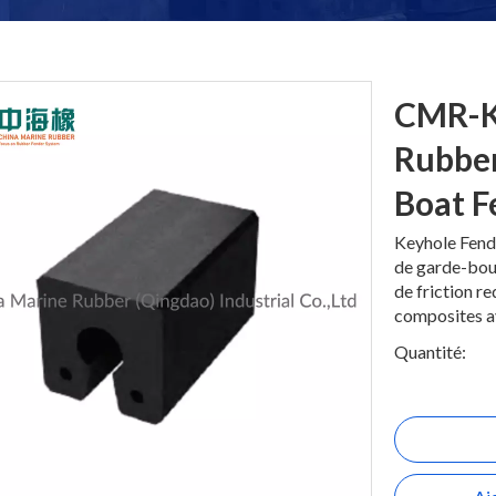
CMR-K
Rubber
Boat F
Keyhole Fende
de garde-boue
de friction re
composites a
Quantité: