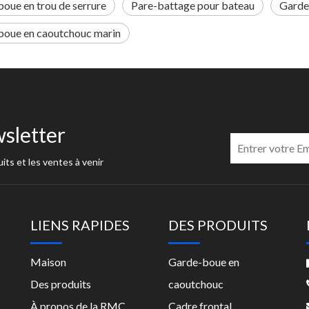
oue en trou de serrure
Pare-battage pour bateau
Garde
boue en caoutchouc marin
sletter
its et les ventes à venir
LIENS RAPIDES
DES PRODUITS
Maison
Garde-boue en
Des produits
caoutchouc
À propos de la RMC
Cadre frontal