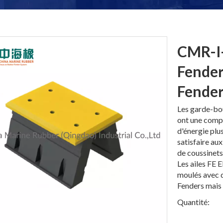
CMR-I
Fender
Fender
Les garde-bo
ont une compr
d'énergie plu
satisfaire au
de coussinet
Les ailes FE 
moulés avec d
Fenders mais 
Quantité: