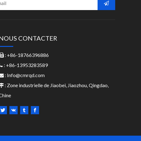
NOUS CONTACTER
: +86-18766396886

: +86-13953283589

:
Info@cmrqd.com

: Zone industrielle de Jiaobei, Jiaozhou, Qingdao,

Chine