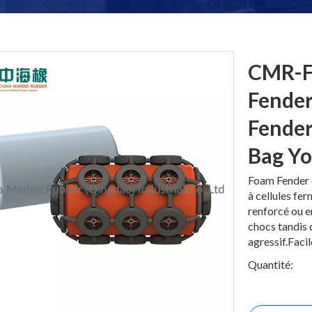
CMR-F
Fender
Fender
Bag Y
Foam Fender 
à cellules fe
renforcé ou 
chocs tandis 
agressif.Facile
Quantité: