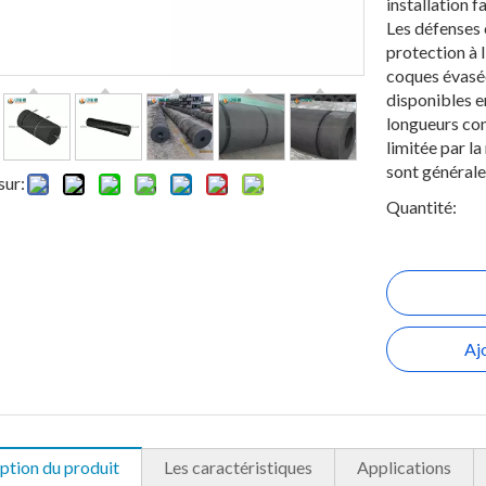
installation fa
Les défenses 
protection à l
coques évasé
disponibles e
longueurs con
limitée par l
sont générale
sur:
Quantité:
Aj
ption du produit
Les caractéristiques
Applications