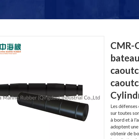
CMR-C
bateau
caoutc
caout
Cylind
Les défenses
sur toutes so
à bord et à 
adoptent une 
obtenir de bo