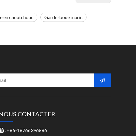
e en caoutchouc
Garde-boue marin
NOUS CONTACTER
: +86-18766396886
