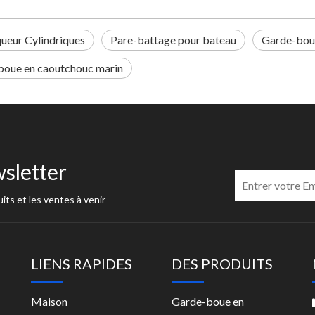
eur Cylindriques
Pare-battage pour bateau
Garde-bou
boue en caoutchouc marin
sletter
its et les ventes à venir
LIENS RAPIDES
DES PRODUITS
Maison
Garde-boue en