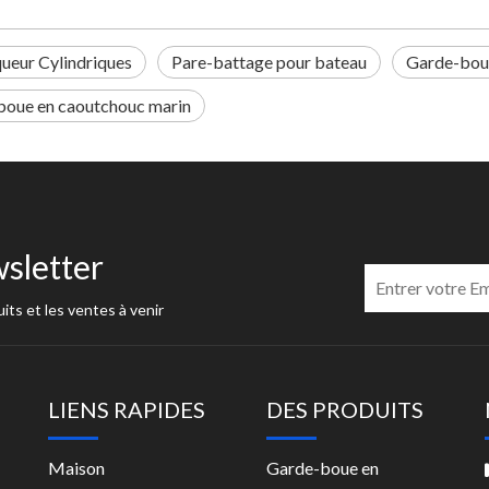
eur Cylindriques
Pare-battage pour bateau
Garde-bou
boue en caoutchouc marin
sletter
its et les ventes à venir
LIENS RAPIDES
DES PRODUITS
Maison
Garde-boue en