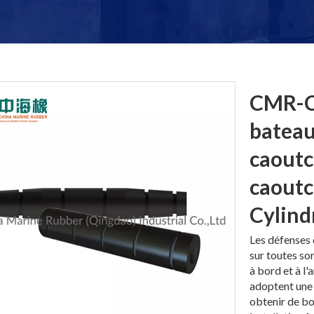
CMR-C
bateau
caoutc
caout
Cylind
Les défenses
sur toutes so
à bord et à 
adoptent une 
obtenir de bo