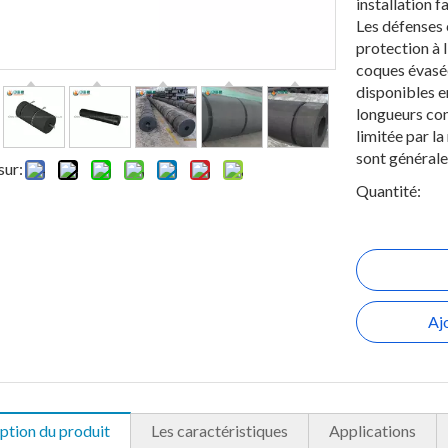
installation fa
Les défenses 
protection à l
coques évasé
disponibles e
longueurs con
limitée par l
sont générale
sur:
Quantité:
Aj
ption du produit
Les caractéristiques
Applications