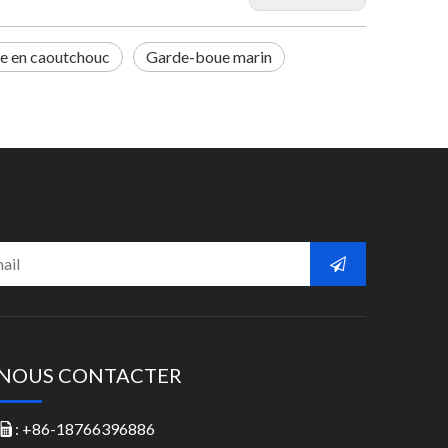
e en caoutchouc
Garde-boue marin
NOUS CONTACTER
: +86-18766396886
