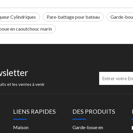
eur Cylindriques
Pare-battage pour bateau
Garde-bou
boue en caoutchouc marin
sletter
its et les ventes à venir
LIENS RAPIDES
DES PRODUITS
Maison
Garde-boue en