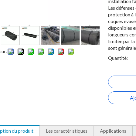
installation fa
Les défenses 
protection à l
coques évasé
disponibles e
longueurs con
limitée par l
sont générale
sur:
Quantité:
Aj
ption du produit
Les caractéristiques
Applications