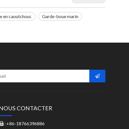
e en caoutchouc
Garde-boue marin
NOUS CONTACTER
: +86-18766396886
