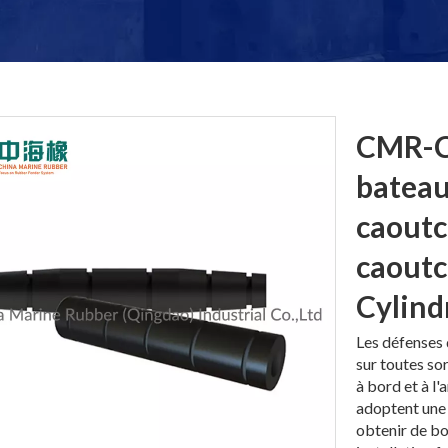
CMR-C
bateau
caoutc
caout
Cylind
Les défenses
sur toutes so
à bord et à 
adoptent une 
obtenir de bo